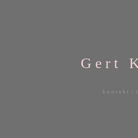
G e r t K 
k o n t a k t /