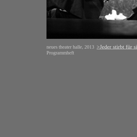
>Jeder stirbt für s
neues theater halle, 2013
Programmheft