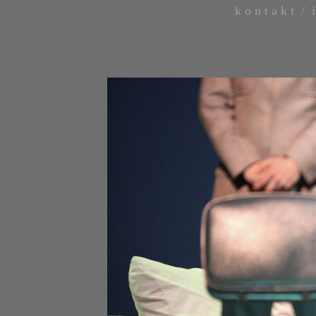
k o n t a k t /